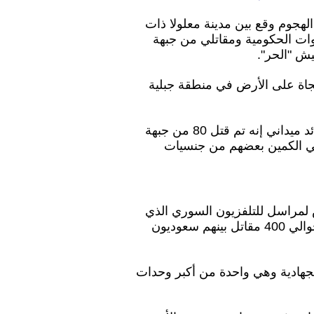
لهجوم وقع بين مدينة معلولا ذات
قوات الحكومية ومقاتلي من جبهة
ش "الحر".
ة على الأرض في منطقة جبلية
وأفادت وكالة الانباء السورية الرسمية (سانا) نقلا عن قائد ميداني إنه تم قتل 80 من جبهة
في الكمين بعضهم من جنسيات
 لمراسل للتلفزيون السوري الذي
سأله عن عدد مقاتلي المعارضة وجنسياتهم إنهم كانوا حوالي 400 مقاتل بينهم سعوديون
الجهادية وهي واحدة من أكبر وحدات