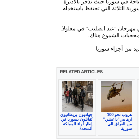
ياحة في سوريا حيث تذخر بالأديرة
رية الثلاثة التي تحتفظ باستخدام
مهرجان "عيد الصليب” في معلولا.
حجبات الشموع هناك.
يد من أجزاء سوريا
RELATED ARTICLES
هروب نحو 100
جهاديون بريطانيون
ارهابيي"داعشي"
يُقاتلون بسوريا في
من العراق الى
إطار لواء المملكة
سورية
المتحدة