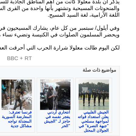
يذكر أن بلدة معلولا كانت من أهم المناطق الجاذبة للس
والمنحوتات المسيحية وتشتهر بأنها واحدة من القرى السو
اللغة الآرامية، لغة السيد المسيح.
وفي أيلول/ سبتمبر من كل عام، يشارك المسيحيون في 
ويحضر المسلمون الصلوات في الكنيسة وتضيء نساء م
لكن اليوم طالت معلولا شرارة الحرب التي أحرقت العد
BBC + RT
مواضيع ذات صلة
الجيش الفلبيني
انتحاري أردني
فرنسا تعترف:
يعلن استعداد قواته
يفجر نفسه في
المعارضة السورية
لمواجهة مسلحي
حاجز لـ "الجيش
المعتدلة تواجه
"جبهة النصرة" في
الحر"
مشاكل جدية
الجولان المحتل