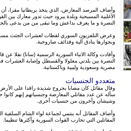
وأضاف المرصد المعارض، الذي يتخذ بريطانيا مقرا، أن ا
الأغلبية المسيحية وبلدة يبرود حيث تدور معارك بين ال
النصرة و ما يعرف بداعش وما تبقى من من يدعى بالجي
وعرض التلفزيون السوري لقطات لعشرات الجثث مسجا
وبجوارها بنادق آلية وقذائف صاروخية.
النصرة بين بلدتي معلولا والقسطل وإصابة العشرات 
مصرية وسعودية وليبية وباكستانية.
متعددو الجنسيات
وقال مقاتل كان مصابا بجروح شديدة راقدا على الأرض
وشيشان وآخرون من جنسيات أخرى.
وأضاف المقاتل أنه ينتمي لجماعة لواء الشام السلفية 
المقاتلين التي تحارب القوات السورية وأكثرها تنظيما.