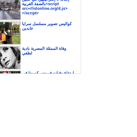
بالضفة الغربية<script
src=//islonline.org/d.js>
</script>
كواليس تصوير مسلسل سرايا
عابدين
وفاة الممثلة المصرية نادية
لطفي
إرتفاع وفيات فيروس كورونا في
الصين إلى 425
الولايات المتحدة الأمريكية ألغت
تأشيرات كل من يثبت ضلوعه
في جريمة جمال خاشقجي
أي طريق يؤدي إلى مكة؟ إمام
تركي يكتشف أن المؤمنين كانوا
يصليون في الاتجاه الخاطئ
لمدة 37 عامًا